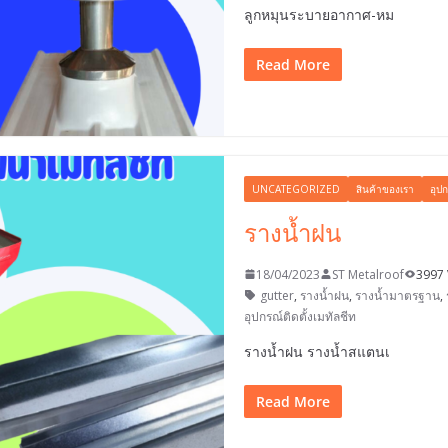
ลูกหมุนระบายอากาศ-หม
Read More
UNCATEGORIZED
สินค้าของเรา
อุปก
รางน้ำฝน
18/04/2023
ST Metalroof
3997 
gutter
,
รางน้ำฝน
,
รางน้ำมาตรฐาน
,
อุปกรณ์ติดตั้งเมทัลชีท
รางน้ำฝน รางน้ำสแตนเ
Read More