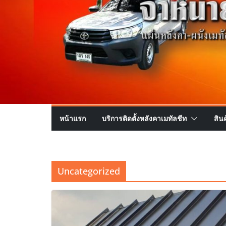
หน้าแรก
บริการติดตั้งหลังคาเมทัลชีท
สิน
Uncategorized