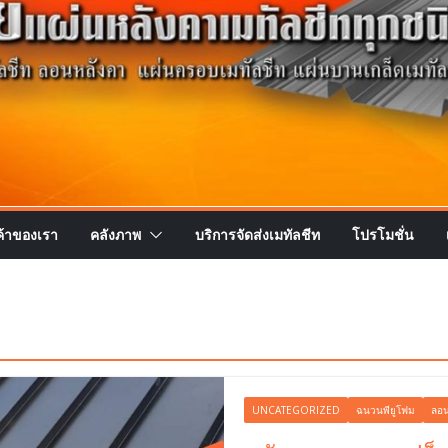
ค้าของเรา
คลังภาพ
บริการจัดส่งเมทัลชีท
โปรโมชั่น
UNCATEGORIZED
ฉนวนพียูโฟม
ลอน