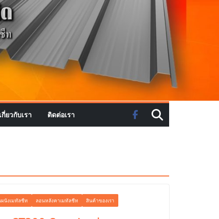
เกี่ยวกับเรา
ติดต่อเรา
ผนังเมทัลชีท
ลอนหลังคาเมทัลชีท
สินค้าของเรา