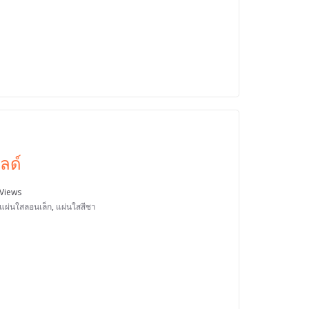
ลด์
Views
แผ่นใสลอนเล็ก
,
แผ่นใสสีชา