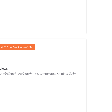
รณ์ที่ใช้ร่วมกับหลังคาเมทัลชีท
Views
รางน้ำสังกะสี
,
รางน้ำสั่งพับ
,
รางน้ำสแตนเลส
,
รางน้ำเมทัลชีท
,