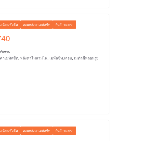
ผนังเมทัลชีท
ลอนหลังคาเมทัลชีท
สินค้าของเรา
740
Views
งคาเมทัลชีท
,
หลังคาไม่ลามไฟ
,
เมทัลชีท3ลอน
,
เมทัลชีทลอนสูง
ผนังเมทัลชีท
ลอนหลังคาเมทัลชีท
สินค้าของเรา