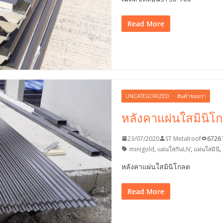
Read More
UNCATEGORIZED
สินค้าของเรา
หลังคาแผ่นใสมินิโก
23/07/2020
ST Metalroof
6726 
minigold
,
แผ่นใสกันUV
,
แผ่นใสมินิ
,
หลังคาแผ่นใสมินิโกลด
Read More