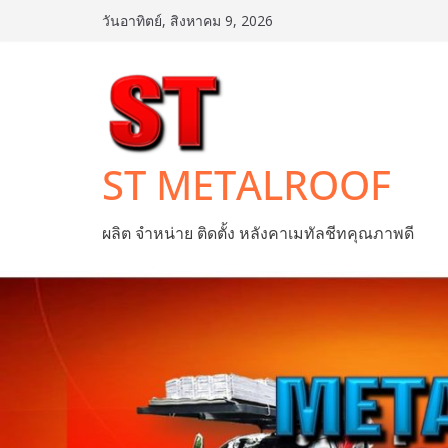
Skip
วันอาทิตย์, สิงหาคม 9, 2026
to
content
ST METALROOF
ผลิต จำหน่าย ติดตั้ง หลังคาเมทัลชีทคุณภาพดี