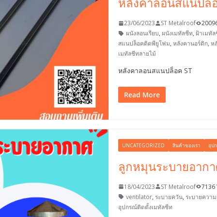
หลังคาลอนสแนปล็
23/06/2023
ST Metalroof
20096
ผนังลอนเรียบ
,
ผนังเมทัลชีท
,
ฝ้าเมทัล
สแนปล็อคติดพียูโฟม
,
หลังคานอร์ดิก
,
หล
เมทัลชีทลายไม้
หลังคาลอนสแนปล็อค ST
Read More
UNCATEGORIZED
สินค้าของเรา
อุปก
ลูกหมุนระบายอาก
18/04/2023
ST Metalroof
7136 
ventilator
,
ระบายควัน
,
ระบายความ
อุปกรณ์ติดตั้งเมทัลชีท