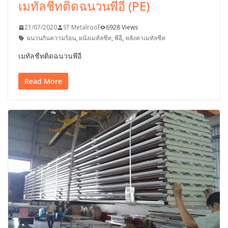
เมทัลชีทติดฉนวนพีอี (PE)
21/07/2020
ST Metalroof
6928 Views
ฉนวนกันความร้อน
,
ผนังเมทัลชีท
,
พีอี
,
หลังคาเมทัลชีท
เมทัลชีทติดฉนวนพีอี
Read More