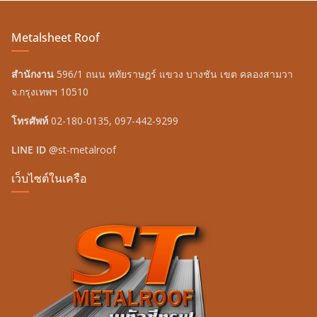
Metalsheet Roof
สำนักงาน
596/1 ถนน หทัยราษฎร์ แขวง บางชัน เขต คลองสามวา
จ.กรุงเทพฯ 10510
โทรศัพท์
02-180-0135, 097-442-9299
LINE ID
@st-metalroof
เว็บไซต์ในเครือ