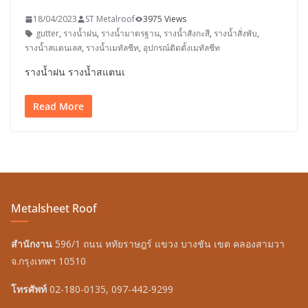
18/04/2023
ST Metalroof
3975 Views
gutter
,
รางน้ำฝน
,
รางน้ำมาตรฐาน
,
รางน้ำสังกะสี
,
รางน้ำสั่งพับ
,
รางน้ำสแตนเลส
,
รางน้ำเมทัลชีท
,
อุปกรณ์ติดตั้งเมทัลชีท
รางน้ำฝน รางน้ำสแตนเ
Read More
Metalsheet Roof
สำนักงาน
596/1 ถนน หทัยราษฎร์ แขวง บางชัน เขต คลองสามวา
จ.กรุงเทพฯ 10510
โทรศัพท์
02-180-0135, 097-442-9299