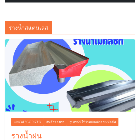
รางน้ำสแตนเลส
UNCATEGORIZED
สินค้าของเรา
อุปกรณ์ที่ใช้ร่วมกับหลังคาเมทัลชีท
รางน้ำฝน