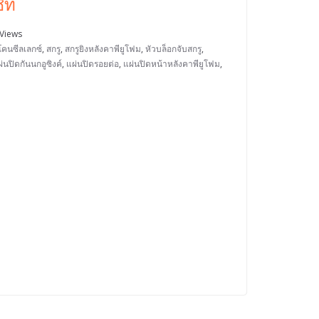
ชีท
Views
ิโคนซีลเลกซ์
,
สกรู
,
สกรูยิงหลังคาพียูโฟม
,
หัวบล็อกจับสกรู
,
่นปิดกันนกอูซิงค์
,
แผ่นปิดรอยต่อ
,
แผ่นปิดหน้าหลังคาพียูโฟม
,