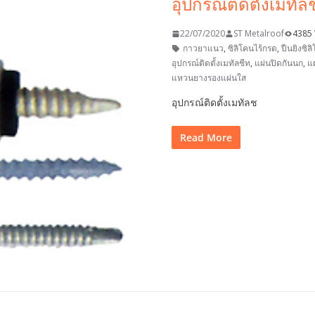
อุปกรณ์ติดตั้งเมทัล
22/07/2020
ST Metalroof
4385 
กาวยาแนว
,
ซิลิโคนไร้กรด
,
ปืนยิงซิล
อุปกรณ์ติดตั้งเมทัลชีท
,
แผ่นปิดกันนก
,
แผ
แหวนยางรองแผ่นใส
อุปกรณ์ติดตั้งเมทัลช
Read More