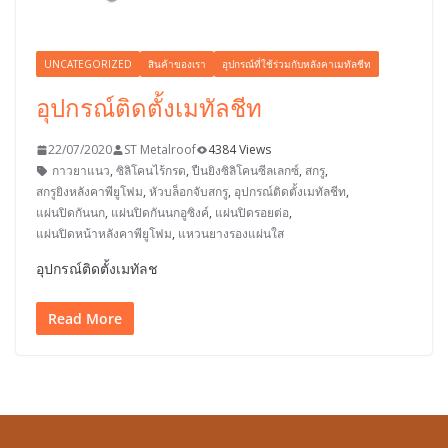
UNCATEGORIZED
สินค้าของเรา
อุปกรณ์ที่ใช้ร่วมกับหลังคาเมทัลชีท
อุปกรณ์ติดตั้งเมทัลชีท
22/07/2020
ST Metalroof
4384 Views
กาวยาแนว
,
ซิลิโคนไร้กรด
,
ปืนยิงซิลิโคนซีลเลกซ์
,
สกรู
,
สกรูยิงหลังคาพียูโฟม
,
หัวบล็อกจับสกรู
,
อุปกรณ์ติดตั้งเมทัลชีท
,
แผ่นปิดกันนก
,
แผ่นปิดกันนกอูซิงค์
,
แผ่นปิดรอยต่อ
,
แผ่นปิดหน้าหลังคาพียูโฟม
,
แหวนยางรองแผ่นใส
อุปกรณ์ติดตั้งเมทัลช
Read More