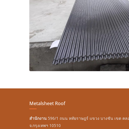
Metalsheet Roof
สำนักงาน
596/1 ถนน หทัยราษฎร์ แขวง บางชัน เขต ค
จ.กรุงเทพฯ 10510